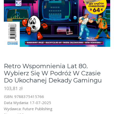
Retro Wspomnienia Lat 80.
Wybierz Się W Podróż W Czasie
Do Ukochanej Dekady Gamingu
103,81
zł
ISBN: 9788375415766
Data Wydania: 17-07-2025
Wydawca: Future Publishing