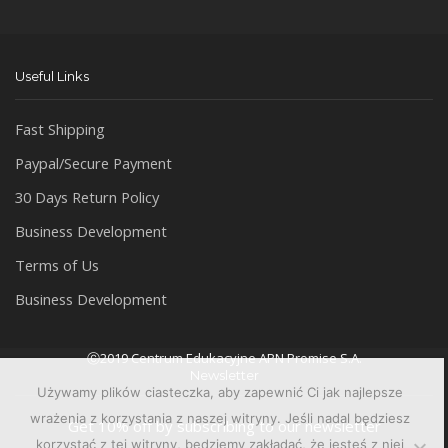
Useful Links
Fast Shipping
Paypal/Secure Payment
30 Days Return Policy
Business Development
Terms of Us
Business Development
Ⓒ2019 Centrum Edukacyjne APN Promise S.A.
Newsletter
Używamy plików ciasteczka, aby zapewnić Ci jak najlepsze
wrażenia z korzystania z naszej witryny. Jeśli nadal będziesz
Get 10% off by subscribing to our newsletter
korzystać z tej witryny, będziemy zakładać, że jesteś z niej