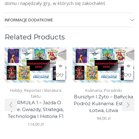
domu i napędzały gry, w których się zakochałeś
INFORMACJE DODATKOWE
Related Products
Hobby
,
Reportaż i literatura
Kulinaria
,
Poradniki
faktu
Bursztyn I Żyto – Bałtycka
FORMUŁA 1 – Jazda O
Podróż Kulinarna. Estonia,
Życie. Gwiazdy, Strategia,
Łotwa, Litwa
Technologia I Historia F1
94,00
zł
114,00
zł