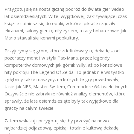
Przygotuj się na nostalgiczną podróż do świata gier wideo
lat osiemdziesiątych. W tej wyjątkowej, zakrzywiającej czas
książce cofniesz się do epoki, w której piksele rządziły
ekranami, salony gier tętniły życiem, a tacy bohaterowie jak
Mario stawali się ikonami popkultury.
Przyjrzymy się grom, które zdefiniowały tę dekadę – od
pożeraczy monet w stylu Pac-Mana, przez legendy
komputerów domowych jak górnik Willy, aż po konsolowe
hity pokroju The Legend Of Zelda. To jednak nie wszystko –
zgłębimy także maszyny, na których te gry powstawały,
takie jak NES, Master System, Commodore 64 i wiele innych.
Oczywiście nie zabraknie również analizy elementów, które
sprawiły, że lata osiemdziesiąte były tak wyjątkowe dla
graczy na całym świecie.
Zatem wskakuj i przygotuj się, by przeżyć na nowo
najbardziej odjazdową, epicką i totalnie kultową dekadę