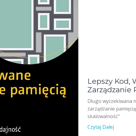
Lepszy Kod, 
Zarządzanie 
Długo wyczekiwana 
zarządzanie pamięcią
skalowalność"
Czytaj Dalej