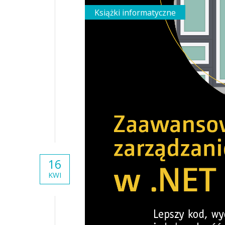
Książki informatyczne
16
KWI