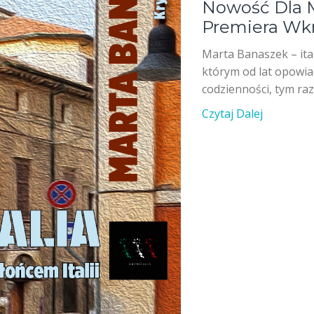
Nowość Dla M
Premiera Wk
Marta Banaszek – ital
którym od lat opowiad
codzienności, tym raz
Czytaj Dalej