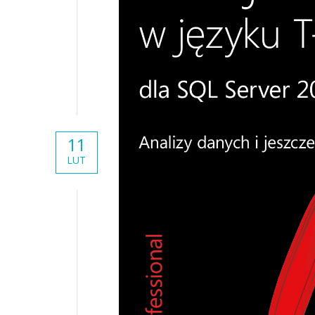
11
LUT