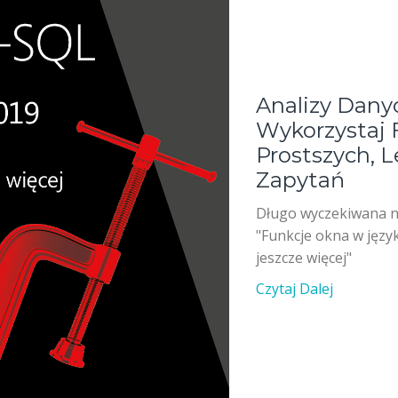
Analizy Danyc
Wykorzystaj 
Prostszych, 
Zapytań
Długo wyczekiwana n
"Funkcje okna w język
jeszcze więcej"
Czytaj Dalej