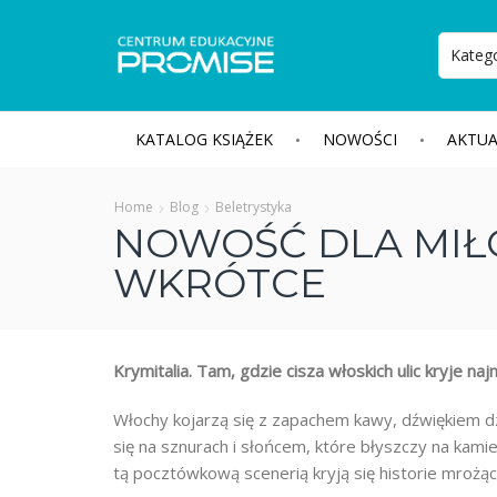
KATALOG KSIĄŻEK
NOWOŚCI
AKTUA
Home
Blog
Beletrystyka
NOWOŚĆ DLA MIŁ
WKRÓTCE
Krymitalia. Tam, gdzie cisza włoskich ulic kryje na
Włochy kojarzą się z zapachem kawy, dźwiękiem
się na sznurach i słońcem, które błyszczy na kamie
tą pocztówkową scenerią kryją się historie mrożąc