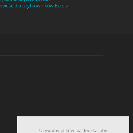
owość dla użytkowników Excela
Używamy plików ciasteczka, aby