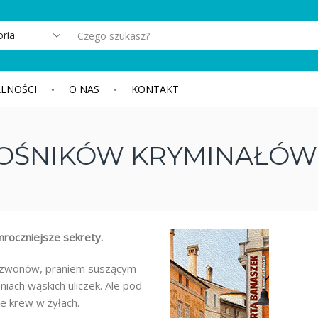
SEARCH
INPUT
LNOŚCI
O NAS
KONTAKT
OŚNIKÓW KRYMINAŁÓW 
jmroczniejsze sekrety.
 dzwonów, praniem suszącym
niach wąskich uliczek. Ale pod
e krew w żyłach.