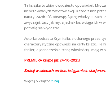
Ta książka to zbiór dwudziestu opowiadań. Mroczny
nieoczekiwanych zwrotów akcji. Każde z nich przed
natury: zazdrość, obsesję, żądzę władzy, strach i
zwyczajni, tacy jak my, a jednak los wciąga ich w w
potrafią się wydostać.
Autorka podcastu Krymitalia, słuchanego przez ty
charakterystyczne opowieści na karty książki. Te hi
thriller, a jednocześnie tchną włoskością i mają w
PREMIERA książki już 24-10-2025!
Szukaj w sklepach on-line, księgarniach stacjonar
Więcej o książce
tutaj
.