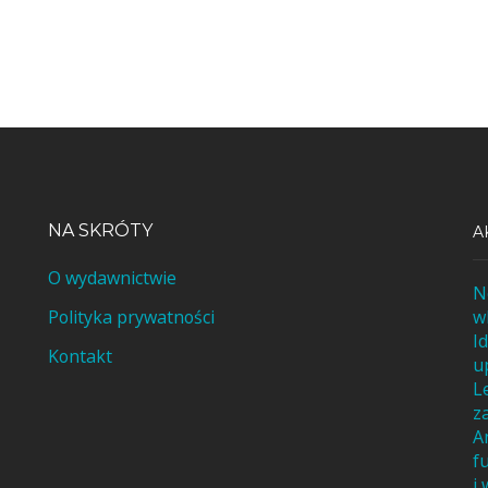
NA SKRÓTY
A
O wydawnictwie
N
Polityka prywatności
w
I
Kontakt
u
L
z
A
f
i