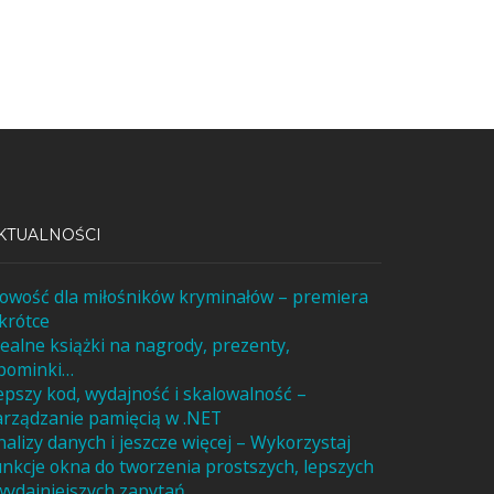
KTUALNOŚCI
owość dla miłośników kryminałów – premiera
krótce
dealne książki na nagrody, prezenty,
pominki…
epszy kod, wydajność i skalowalność –
arządzanie pamięcią w .NET
nalizy danych i jeszcze więcej – Wykorzystaj
unkcje okna do tworzenia prostszych, lepszych
 wydajniejszych zapytań