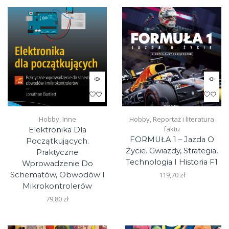
Hobby
,
Inne
Hobby
,
Reportaż i literatura
faktu
Elektronika Dla
FORMUŁA 1 – Jazda O
Początkujących.
Życie. Gwiazdy, Strategia,
Praktyczne
Technologia I Historia F1
Wprowadzenie Do
Schematów, Obwodów I
119,70
zł
Mikrokontrolerów
79,80
zł