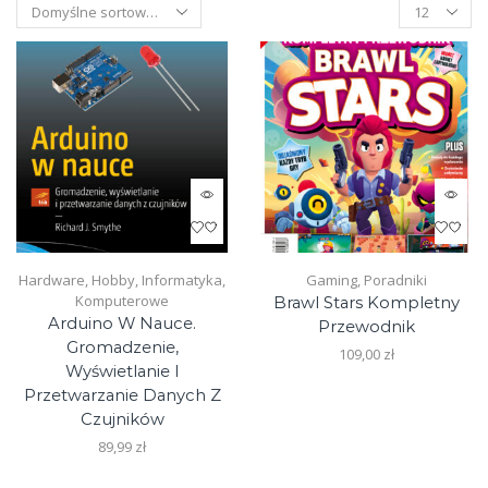
Products
per
page
Hardware
,
Hobby
,
Informatyka
,
Gaming
,
Poradniki
Komputerowe
Brawl Stars Kompletny
Arduino W Nauce.
Przewodnik
Gromadzenie,
109,00
zł
Wyświetlanie I
Przetwarzanie Danych Z
Czujników
89,99
zł