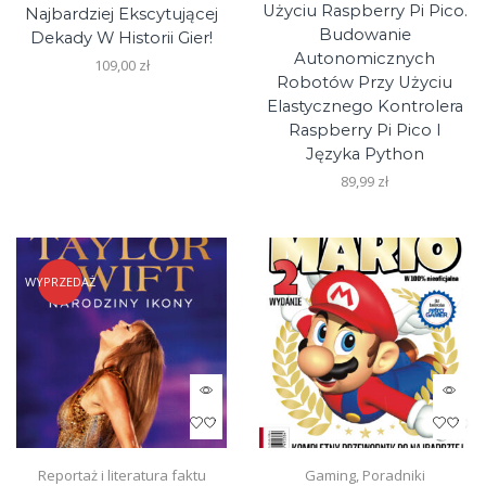
Użyciu Raspberry Pi Pico.
Najbardziej Ekscytującej
Budowanie
Dekady W Historii Gier!
Autonomicznych
109,00
zł
Robotów Przy Użyciu
Elastycznego Kontrolera
Raspberry Pi Pico I
Języka Python
89,99
zł
WYPRZEDAŻ
Reportaż i literatura faktu
Gaming
,
Poradniki