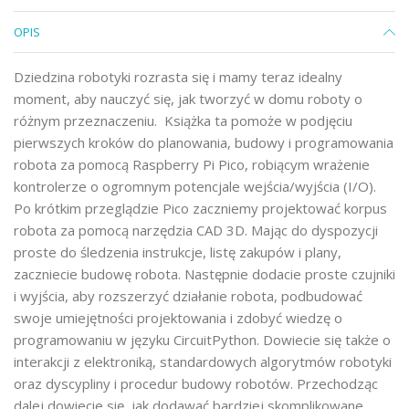
OPIS
Dziedzina robotyki rozrasta się i mamy teraz idealny
moment, aby nauczyć się, jak tworzyć w domu roboty o
różnym przeznaczeniu. Książka ta pomoże w podjęciu
pierwszych kroków do planowania, budowy i programowania
robota za pomocą Raspberry Pi Pico, robiącym wrażenie
kontrolerze o ogromnym potencjale wejścia/wyjścia (I/O).
Po krótkim przeglądzie Pico zaczniemy projektować korpus
robota za pomocą narzędzia CAD 3D. Mając do dyspozycji
proste do śledzenia instrukcje, listę zakupów i plany,
zaczniecie budowę robota. Następnie dodacie proste czujniki
i wyjścia, aby rozszerzyć działanie robota, podbudować
swoje umiejętności projektowania i zdobyć wiedzę o
programowaniu w języku CircuitPython. Dowiecie się także o
interakcji z elektroniką, standardowych algorytmów robotyki
oraz dyscypliny i procedur budowy robotów. Przechodząc
dalej dowiecie się, jak dodawać bardziej skomplikowane