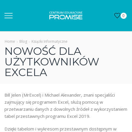
0
Home
Blog
Książki Informatyczne
NOWOŚĆ DLA
UŻYTKOWNIKÓW
EXCELA
Bill Jelen (MrExcel) i Michael Alexander, znani specjaliści
zajmujący się programem Excel, służą pomocą w
przetwarzaniu danych z dowolnych źródeł z wykorzystaniem
tabel przestawnych programu Excel 2019.
Dzięki tabelom i wykresom przestawnym dostępnym w