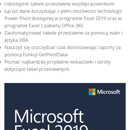
Udostępnić tabele przestawne współpracownikom.
Łączyć dane korzystając z pełni możliwości technologii
Power Pivot dostępnej w programie Excel 2019 oraz w
programie Excel z pakietu Office 365.
Zautomatyzować tabele przestawne za pomocą makr i
języka VBA.
Nauczyć się oszczędzać czas dostosowując raporty za
pomocą funkcji GetPivotData.
Poznać najbardziej przydatne wskazówki i skróty
dotyczące tabel przestawnych.