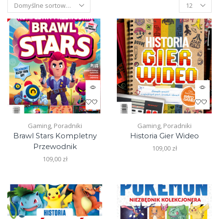
Products
per
page
Gaming
,
Poradniki
Gaming
,
Poradniki
Brawl Stars Kompletny
Historia Gier Wideo
Przewodnik
109,00
zł
109,00
zł