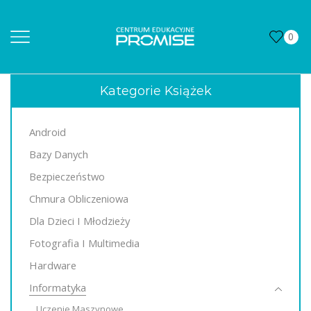
0
Kategorie Książek
Android
Bazy Danych
Bezpieczeństwo
Chmura Obliczeniowa
Dla Dzieci I Młodzieży
Fotografia I Multimedia
Hardware
Informatyka
Uczenie Maszynowe