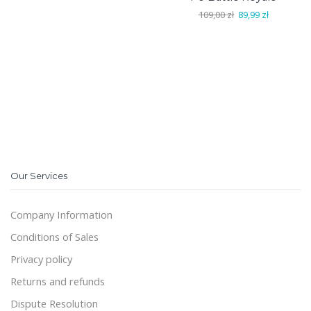
Pierwotna
Aktualna
109,00
zł
89,99
zł
cena
cena
wynosiła:
wynosi:
109,00 zł.
89,99 zł.
Our Services
Company Information
Conditions of Sales
Privacy policy
Returns and refunds
Dispute Resolution