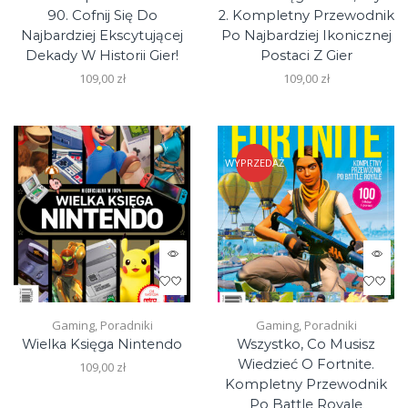
90. Cofnij Się Do
2. Kompletny Przewodnik
Najbardziej Ekscytującej
Po Najbardziej Ikonicznej
Dekady W Historii Gier!
Postaci Z Gier
109,00
zł
109,00
zł
WYPRZEDAŻ
Gaming
,
Poradniki
Gaming
,
Poradniki
Wielka Księga Nintendo
Wszystko, Co Musisz
Wiedzieć O Fortnite.
109,00
zł
Kompletny Przewodnik
Po Battle Royale