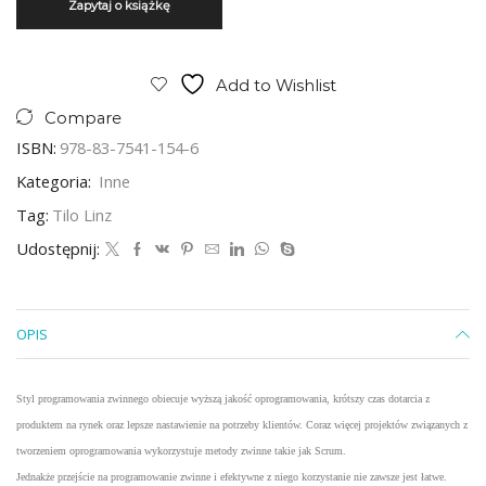
Add to Wishlist
Compare
ISBN:
978-83-7541-154-6
Kategoria:
Inne
Tag:
Tilo Linz
Udostępnij:
OPIS
Styl programowania zwinnego obiecuje wyższą jakość oprogramowania, krótszy czas dotarcia z
produktem na rynek oraz lepsze nastawienie na potrzeby klientów. Coraz więcej projektów związanych z
tworzeniem oprogramowania wykorzystuje metody zwinne takie jak Scrum.
Jednakże przejście na programowanie zwinne i efektywne z niego korzystanie nie zawsze jest łatwe.