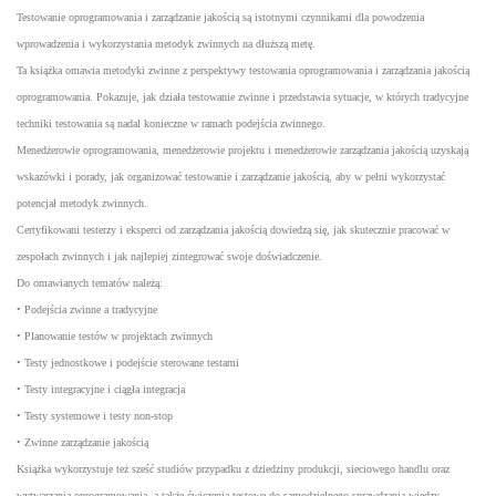
Testowanie oprogramowania i zarządzanie jakością są istotnymi czynnikami dla powodzenia
wprowadzenia i wykorzystania metodyk zwinnych na dłuższą metę.
Ta książka omawia metodyki zwinne z perspektywy testowania oprogramowania i zarządzania jakością
oprogramowania. Pokazuje, jak działa testowanie zwinne i przedstawia sytuacje, w których tradycyjne
techniki testowania są nadal konieczne w ramach podejścia zwinnego.
Menedżerowie oprogramowania, menedżerowie projektu i menedżerowie zarządzania jakością uzyskają
wskazówki i porady, jak organizować testowanie i zarządzanie jakością, aby w pełni wykorzystać
potencjał metodyk zwinnych.
Certyfikowani testerzy i eksperci od zarządzania jakością dowiedzą się, jak skutecznie pracować w
zespołach zwinnych i jak najlepiej zintegrować swoje doświadczenie.
Do omawianych tematów należą:
• Podejścia zwinne a tradycyjne
• Planowanie testów w projektach zwinnych
• Testy jednostkowe i podejście sterowane testami
• Testy integracyjne i ciągła integracja
• Testy systemowe i testy non-stop
• Zwinne zarządzanie jakością
Książka wykorzystuje też sześć studiów przypadku z dziedziny produkcji, sieciowego handlu oraz
wytwarzania oprogramowania, a także ćwiczenia testowe do samodzielnego sprawdzania wiedzy.