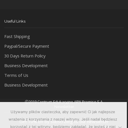
Useful Links
Fast Shipping
Paypal/Secure Payment
30 Days Return Policy
Business Development
Terms of Us
Business Development
Ⓒ2019 Centrum Edukacyjne APN Promise S.A.
Newsletter
Używamy plików ciasteczka, aby zapewnić Ci jak najlepsze
wrażenia z korzystania z naszej witryny. Jeśli nadal będziesz
Get 10% off by subscribing to our newsletter
korzystać z tej witryny, będziemy zakładać, że jesteś z niej