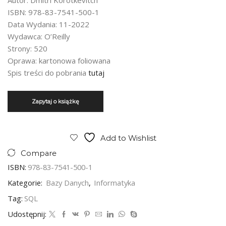
Autor: Dmitri Korotkevitch
ISBN: 978-83-7541-500-1
Data Wydania: 11-2022
Wydawca: O’Reilly
Strony: 520
Oprawa: kartonowa foliowana
Spis treści do pobrania
tutaj
Add to Wishlist
Compare
ISBN:
978-83-7541-500-1
Kategorie:
Bazy Danych
,
Informatyka
Tag:
SQL
Udostępnij: