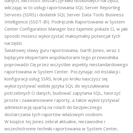
danych, Microsoft dostarczył kilku doskonałych narzędzi,
wliczając w to usługi raportowania SQL Server Reporting
Services (SSRS) i dodatek SQL Server Data Tools Business
Intelligence (SSDT-BI). Podręcznik Raportowanie w System
Center Configuration Manager bez tajemnic pokaże Ci, w jaki
sposób możesz wykorzystać maksymalny potencjał tych
narzędzi.
Światowej sławy guru raportowania, Garth Jones, wraz z
będącymi ekspertami współautorami tego przewodnika
poprowadzi Cię przez wszystkie aspekty niestandardowego
raportowania w System Center. Poczynając od instalacji i
konfiguracji usług SSRS, krok po kroku nauczysz się
wykorzystywać widoki języka SQL do wyszukiwania
potrzebnych Ci danych, budować zapytania SQL, tworzyć
proste i zaawansowane raporty, a także wykorzystywać
administrację opartą na rolach do bezpiecznego
dostarczania tych raportów właściwym osobom.
W książce tej Jones zebrał aktualne, niezawodne i
wszechstronne techniki raportowania w System Center,