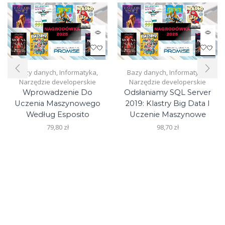
Bazy danych
,
Informatyka
,
Bazy danych
,
Informatyka
,
Narzędzie developerskie
Narzędzie developerskie
Wprowadzenie Do
Odsłaniamy SQL Server
Uczenia Maszynowego
2019: Klastry Big Data I
Według Esposito
Uczenie Maszynowe
79,80
zł
98,70
zł