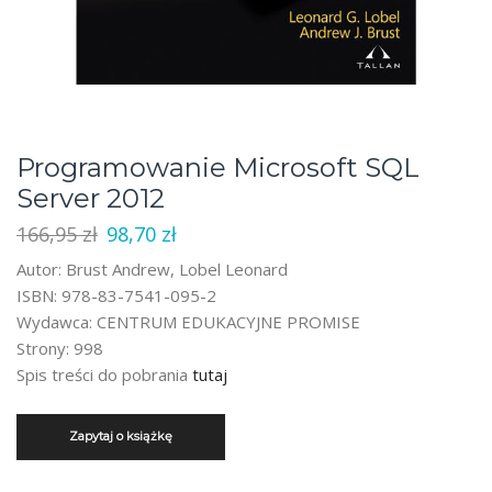
Programowanie Microsoft SQL
Server 2012
Pierwotna
Aktualna
166,95
zł
98,70
zł
cena
cena
Autor: Brust Andrew, Lobel Leonard
wynosiła:
wynosi:
ISBN: 978-83-7541-095-2
166,95 zł.
98,70 zł.
Wydawca: CENTRUM EDUKACYJNE PROMISE
Strony: 998
Spis treści do pobrania
tutaj