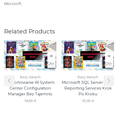
Microsoft.
Related Products
Bazy danych
Bazy danych
Raportowanie W System
Microsoft SQL Server 2008
Center Configuration
Reporting Services Krok
Manager Bez Tajemnic
Po Kroku
58,80
zł
92,40
zł