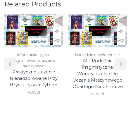
Related Products
Informatyka
,
Języki
Narzędzie developerskie
programowania
,
uczenie
AI – Podejście
maszynowe
Pragmatyczne:
Praktyczne Uczenie
Wprowadzenie Do
Nienadzorowane Przy
Uczenia Maszynowego
Użyciu Języka Python
Opartego Na Chmurze
79,80
zł
69,90
zł