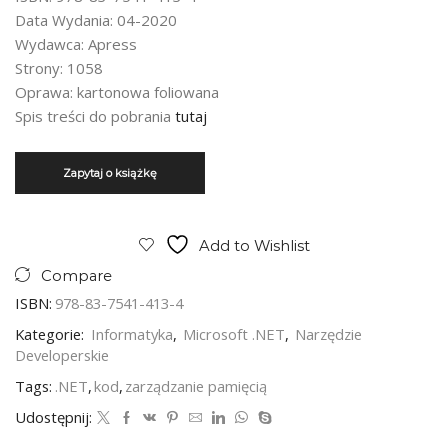
Data Wydania: 04-2020
Wydawca: Apress
Strony: 1058
Oprawa: kartonowa foliowana
Spis treści do pobrania
tutaj
Add to Wishlist
Compare
ISBN:
978-83-7541-413-4
Kategorie:
Informatyka
,
Microsoft .NET
,
Narzędzie
Developerskie
Tags:
.NET
,
kod
,
zarządzanie pamięcią
Udostępnij: