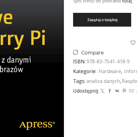
Spis treści do pobrania
tutaj
Compare
ISBN:
978-83-7541-418-9
Kategorie:
Hardware
,
Infor
Tags:
analiza danych
,
Raspb
Udostępnij: