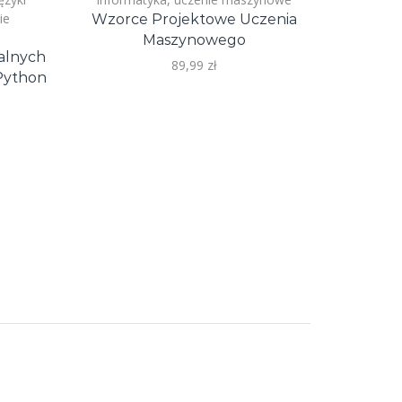
ie
Wzorce Projektowe Uczenia
Zaawans
Maszynowego
Przejrzy
alnych
89,99
zł
 Python