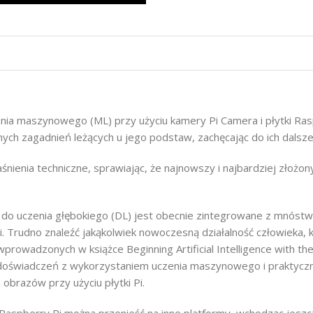
enia maszynowego (ML) przy użyciu kamery Pi Camera i płytki Rasp
nych zagadnień leżących u jego podstaw, zachęcając do ich dalsz
ienia techniczne, sprawiając, że najnowszy i najbardziej złożon
 do uczenia głębokiego (DL) jest obecnie zintegrowane z mnóst
Trudno znaleźć jakąkolwiek nowoczesną działalność człowieka, któ
h wprowadzonych w książce Beginning Artificial Intelligence with t
 doświadczeń z wykorzystaniem uczenia maszynowego i praktycz
brazów przy użyciu płytki Pi.
berry Pi można przenieść na inne platformy, wchodząc jeszcze d