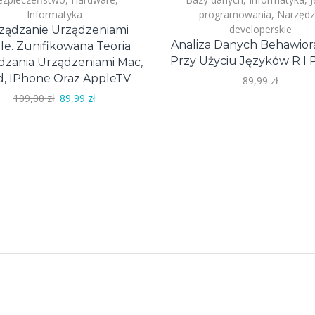
Informatyka
programowania
,
Narzędz
developerskie
ządzanie Urządzeniami
Analiza Danych Behawior
le. Zunifikowana Teoria
Przy Użyciu Języków R I
dzania Urządzeniami Mac,
d, IPhone Oraz AppleTV
89,99
zł
Pierwotna
Aktualna
109,00
zł
89,99
zł
cena
cena
wynosiła:
wynosi:
109,00 zł.
89,99 zł.