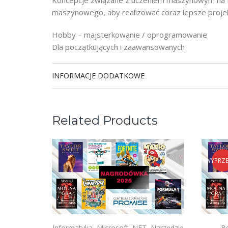
maszynowego, aby realizować coraz lepsze proje
Hobby – majsterkowanie / oprogramowanie
Dla początkujących i zaawansowanych
INFORMACJE DODATKOWE
Related Products
WYPRZ
Informatyka
,
Microsoft .NET
,
Narzędzie
B