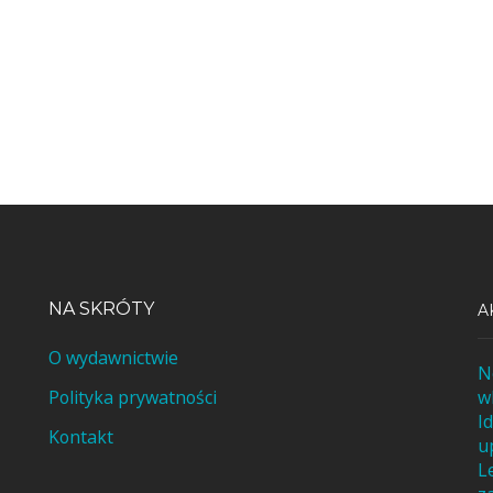
NA SKRÓTY
A
O wydawnictwie
N
Polityka prywatności
w
I
Kontakt
u
L