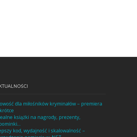
KTUALNOŚCI
owość dla miłośników kryminałów – premiera
krótce
dealne książki na nagrody, prezenty,
pominki…
epszy kod, wydajność i skalowalność –