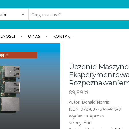
SEARCH
INPUT
LNOŚCI
O NAS
KONTAKT
Uczenie Maszyno
Eksperymentowan
Rozpoznawaniem
89,99
zł
Autor: Donald Norris
ISBN: 978-83-7541-418-9
Wydawca: Apress
Strony: 500