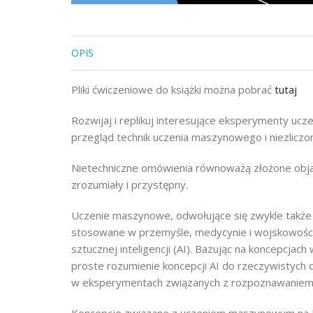
OPIS
Pliki ćwiczeniowe do książki można pobrać
tutaj
Rozwijaj i replikuj interesujące eksperymenty ucz
przegląd technik uczenia maszynowego i niezliczo
Nietechniczne omówienia równoważą złożone objaśn
zrozumiały i przystępny.
Uczenie maszynowe, odwołujące się zwykle także
stosowane w przemyśle, medycynie i wojskowości. 
sztucznej inteligencji (AI). Bazując na koncepcjac
proste rozumienie koncepcji AI do rzeczywistych
w eksperymentach związanych z rozpoznawaniem o
Koncepcje związane z uczeniem maszynowym na Rasp