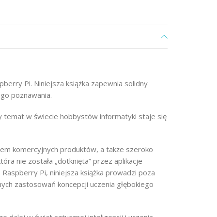
berry Pi. Niniejsza książka zapewnia solidny
ego poznawania.
y temat w świecie hobbystów informatyki staje się
wem komercyjnych produktów, a także szeroko
ra nie została „dotknięta” przez aplikacje
he Raspberry Pi, niniejsza książka prowadzi poza
nych zastosowań koncepcji uczenia głębokiego
alej w świat sztucznej inteligencji i uczenia