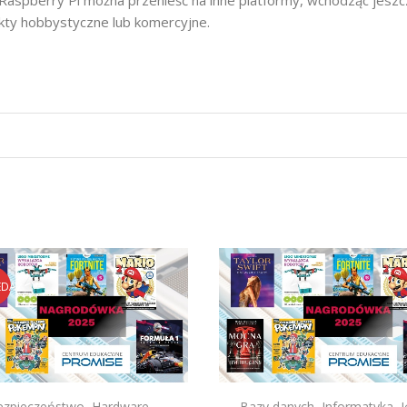
kty hobbystyczne lub komercyjne.
EDAŻ
ezpieczeństwo
,
Hardware
,
Bazy danych
,
Informatyka
,
J