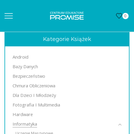
0
Kategorie Książek
Android
Bazy Danych
Bezpieczeństwo
Chmura Obliczeniowa
Dla Dzieci I Młodzieży
Fotografia I Multimedia
Hardware
Informatyka
Uczenie Maszynowe