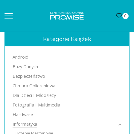
0
Kategorie Książek
Android
Bazy Danych
Bezpieczeństwo
Chmura Obliczeniowa
Dla Dzieci I Młodzieży
Fotografia I Multimedia
Hardware
Informatyka
Uczenie Maszynowe