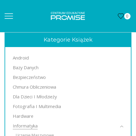
0
Kategorie Książek
Android
Bazy Danych
Bezpieczeństwo
Chmura Obliczeniowa
Dla Dzieci I Młodzieży
Fotografia I Multimedia
Hardware
Informatyka
Uczenie Maszynowe