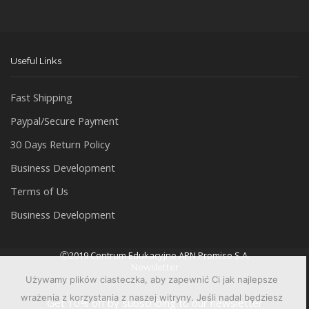
Useful Links
Fast Shipping
Paypal/Secure Payment
30 Days Return Policy
Business Development
Terms of Us
Business Development
Ⓒ2019 Centrum Edukacyjne APN Promise S.A.
Newsletter
Używamy plików ciasteczka, aby zapewnić Ci jak najlepsze
wrażenia z korzystania z naszej witryny. Jeśli nadal będziesz
Get 10% off by subscribing to our newsletter