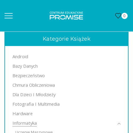
0
Kategorie Książek
Android
Bazy Danych
Bezpieczeństwo
Chmura Obliczeniowa
Dla Dzieci I Młodzieży
Fotografia I Multimedia
Hardware
Informatyka
Uczenie Maszynowe