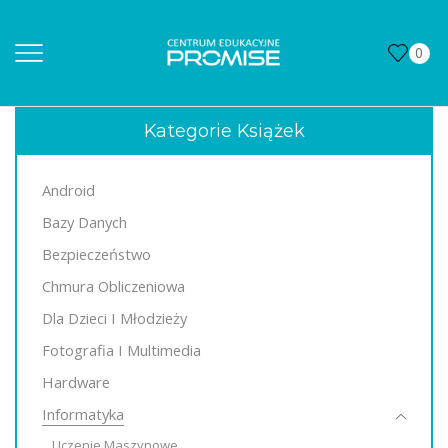
0
Kategorie Książek
Android
Bazy Danych
Bezpieczeństwo
Chmura Obliczeniowa
Dla Dzieci I Młodzieży
Fotografia I Multimedia
Hardware
Informatyka
Uczenie Maszynowe