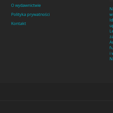
O wydawnictwie
N
Polityka prywatności
w
I
Kontakt
u
L
z
A
f
i
N