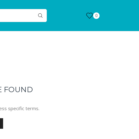
0
E FOUND
ess specific terms.