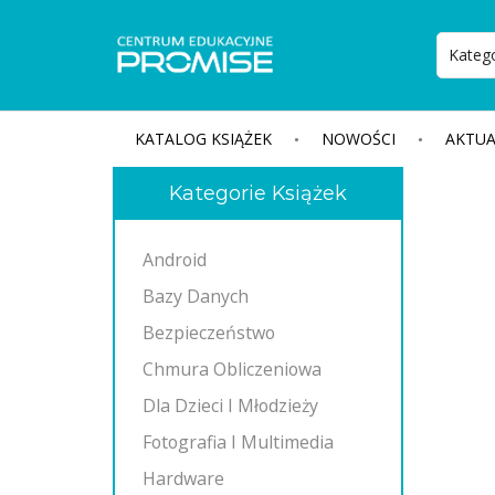
KATALOG KSIĄŻEK
NOWOŚCI
AKTUA
Kategorie Książek
Android
Bazy Danych
Bezpieczeństwo
Chmura Obliczeniowa
Dla Dzieci I Młodzieży
Fotografia I Multimedia
Hardware