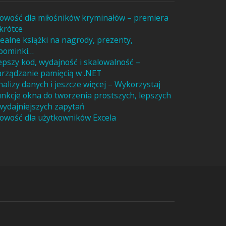
owość dla miłośników kryminałów – premiera
krótce
dealne książki na nagrody, prezenty,
pominki…
epszy kod, wydajność i skalowalność –
arządzanie pamięcią w .NET
nalizy danych i jeszcze więcej – Wykorzystaj
unkcje okna do tworzenia prostszych, lepszych
 wydajniejszych zapytań
owość dla użytkowników Excela