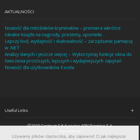
AKTUALNOŚCI
Nowość dla miłośników kryminałów – premiera wkrótce
Idealne książki na nagrody, prezenty, upominki…
Lepszy kod, wydajność i skalowalność – zarządzanie pamięcią
w .NET
Analizy danych i jeszcze więcej – Wykorzystaj funkcje okna do
tworzenia prostszych, lepszych i wydajniejszych zapytań
Nowość dla użytkowników Excela
Useful Links
Ⓒ2019 Centrum Edukacyjne APN Promise S.A.
Newsletter
Używamy plików ciasteczka, aby zapewnić Ci jak najlepsze