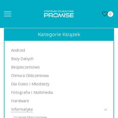
0
Kategorie Książek
Android
Bazy Danych
Bezpieczeństwo
Chmura Obliczeniowa
Dla Dzieci I Młodzieży
Fotografia I Multimedia
Hardware
Informatyka
Uczenie Maszynowe