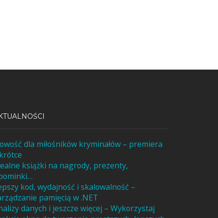
KTUALNOŚCI
owość dla miłośników kryminałów – premiera
krótce
dealne książki na nagrody, prezenty,
pominki…
epszy kod, wydajność i skalowalność –
arządzanie pamięcią w .NET
nalizy danych i jeszcze więcej – Wykorzystaj