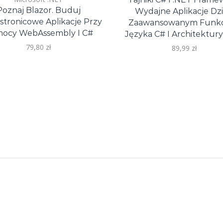
Poznaj Blazor. Buduj
Wydajne Aplikacje Dzi
stronicowe Aplikacje Przy
Zaawansowanym Funk
ocy WebAssembly I C#
Języka C# I Architektur
79,80
zł
89,99
zł