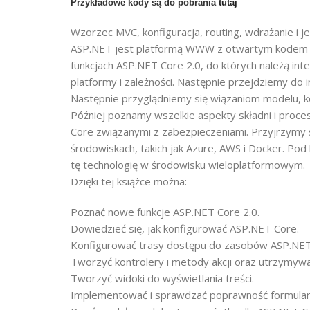
Przykładowe kody są do pobrania
tutaj
Wzorzec MVC, konfiguracja, routing, wdrażanie i j
ASP.NET jest platformą WWW z otwartym kodem źr
funkcjach ASP.NET Core 2.0, do których należą 
platformy i zależności. Następnie przejdziemy do
Następnie przyglądniemy się wiązaniom modelu, ko
Później poznamy wszelkie aspekty składni i proc
Core związanymi z zabezpieczeniami. Przyjrzymy 
środowiskach, takich jak Azure, AWS i Docker. Po
tę technologię w środowisku wieloplatformowym.
Dzięki tej książce można:
Poznać nowe funkcje ASP.NET Core 2.0.
Dowiedzieć się, jak konfigurować ASP.NET Core.
Konfigurować trasy dostępu do zasobów ASP.NET
Tworzyć kontrolery i metody akcji oraz utrzymywać 
Tworzyć widoki do wyświetlania treści.
Implementować i sprawdzać poprawność formularzy