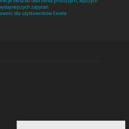
unkcje okna do tworzenia prostszych, lepszych
 wydajniejszych zapytań
owość dla użytkowników Excela