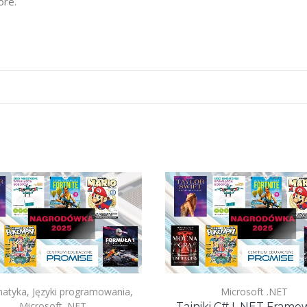
ore.
matyka
,
Języki programowania
,
Microsoft .NET
Microsoft .NET
Tajniki C# I .NET Frame