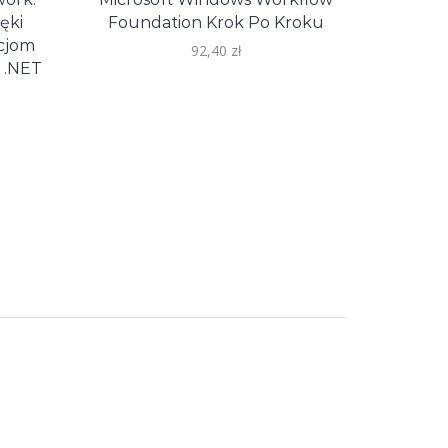
Zaawa
ęki
Foundation Krok Po Kroku
Pamięc
cjom
92,40
zł
Wydaj
y .NET