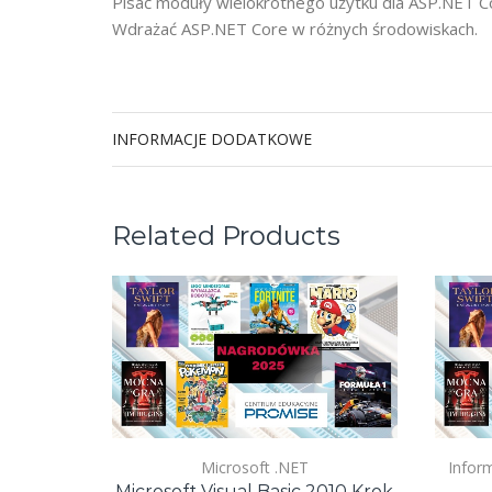
Pisać moduły wielokrotnego użytku dla ASP.NET C
Wdrażać ASP.NET Core w różnych środowiskach.
INFORMACJE DODATKOWE
Related Products
Microsoft .NET
Infor
Microsoft Visual Basic 2010 Krok