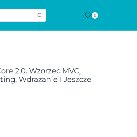
0
Core 2.0. Wzorzec MVC,
ting, Wdrażanie I Jeszcze
lna
i:
zł.