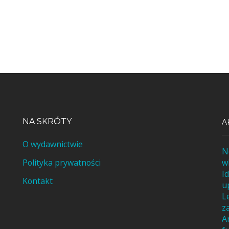
NA SKRÓTY
A
O wydawnictwie
N
Polityka prywatności
w
I
Kontakt
u
L
z
A