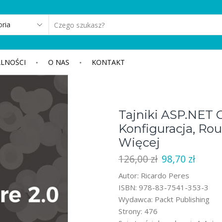
SEARCH
INPUT
LNOŚCI
O NAS
KONTAKT
Tajniki ASP.NET 
Konfiguracja, Rou
Więcej
Pierwotna
Aktua
126,00
zł
98,70
zł
cena
cena
Autor: Ricardo Peres
wynosiła:
wynos
ISBN: 978-83-7541-353-3
126,00 zł.
98,70 
Wydawca: Packt Publishing
Strony: 476