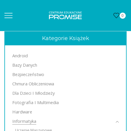
0
Kategorie Książek
Android
Bazy Danych
Bezpieczeństwo
Chmura Obliczeniowa
Dla Dzieci I Młodzieży
Fotografia I Multimedia
Hardware
Informatyka
Uczenie Maszynowe