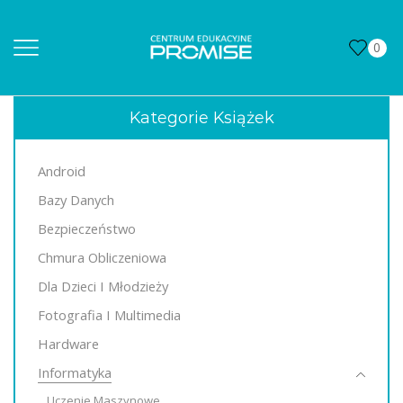
0
Kategorie Książek
Android
Bazy Danych
Bezpieczeństwo
Chmura Obliczeniowa
Dla Dzieci I Młodzieży
Fotografia I Multimedia
Hardware
Informatyka
Uczenie Maszynowe