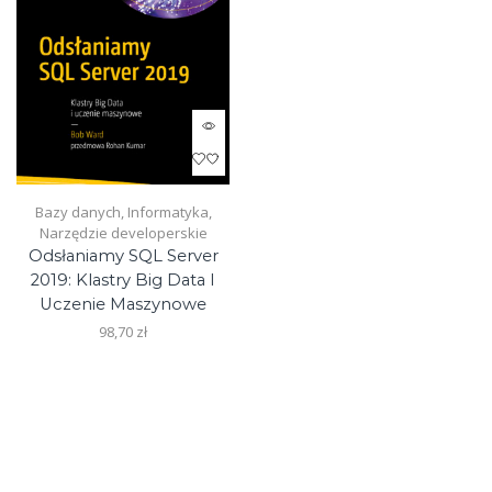
Bazy danych
,
Informatyka
,
Narzędzie developerskie
Odsłaniamy SQL Server
2019: Klastry Big Data I
Uczenie Maszynowe
98,70
zł