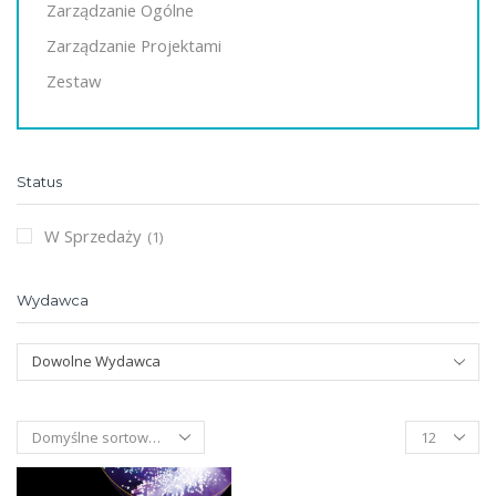
Zarządzanie Ogólne
Zarządzanie Projektami
Zestaw
Status
W Sprzedaży
(1)
Wydawca
Dowolne Wydawca
Products
per
page