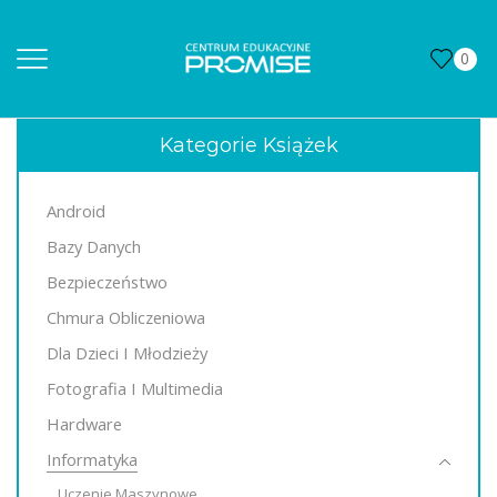
0
Kategorie Książek
Android
Bazy Danych
Bezpieczeństwo
Chmura Obliczeniowa
Dla Dzieci I Młodzieży
Fotografia I Multimedia
Hardware
Informatyka
Uczenie Maszynowe