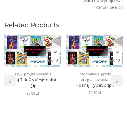
Guru od wydajności,
Yahoo! Search
Related Products
Języki programowania
Informatyka
,
Języki
programowania
Koduj Jak Profesjonalista
Poznaj TypeScript
C#
79,80
zł
89,99
zł