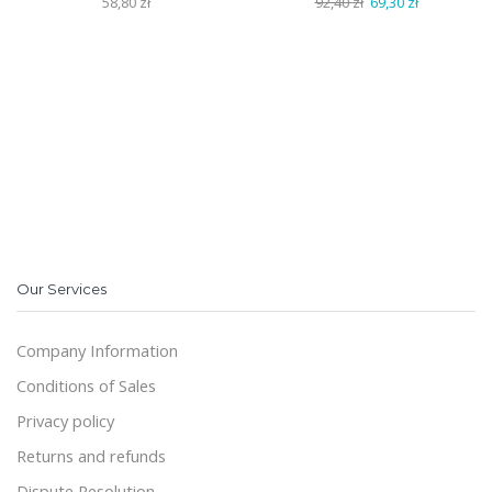
Pierwotna
Aktualna
58,80
zł
92,40
zł
69,30
zł
cena
cena
wynosiła:
wynosi:
92,40 zł.
69,30 zł.
Our Services
Company Information
Conditions of Sales
Privacy policy
Returns and refunds
Dispute Resolution