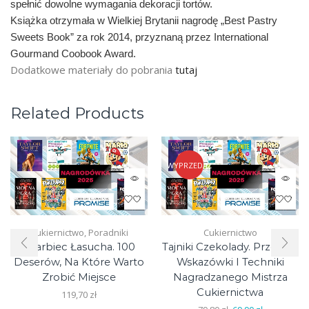
spełnić dowolne wymagania dekoracji tortów.
Książka otrzymała w Wielkiej Brytanii nagrodę „Best Pastry
Sweets Book” za rok 2014, przyznaną przez International
Gourmand Coobook Award.
Dodatkowe materiały do pobrania
tutaj
Related Products
WYPRZEDAŻ
Cukiernictwo
,
Poradniki
Cukiernictwo
Skarbiec Łasucha. 100
Tajniki Czekolady. Przepisy,
Deserów, Na Które Warto
Wskazówki I Techniki
Zrobić Miejsce
Nagradzanego Mistrza
Cukiernictwa
119,70
zł