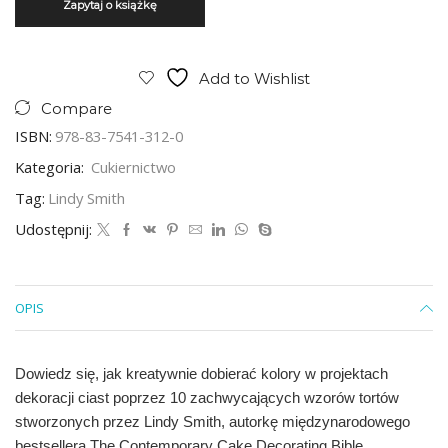
Add to Wishlist
Compare
ISBN:
978-83-7541-312-0
Kategoria:
Cukiernictwo
Tag:
Lindy Smith
Udostępnij:
OPIS
Dowiedz się, jak kreatywnie dobierać kolory w projektach
dekoracji ciast poprzez 10 zachwycających wzorów tortów
stworzonych przez Lindy Smith, autorkę międzynarodowego
bestsellera The Contemporary Cake Decorating Bible.