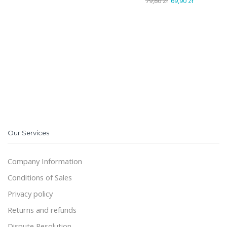
Pierwotna
Aktualna
79,80
zł
69,90
zł
cena
cena
wynosiła:
wynosi:
79,80 zł.
69,90 zł.
Our Services
Company Information
Conditions of Sales
Privacy policy
Returns and refunds
Dispute Resolution