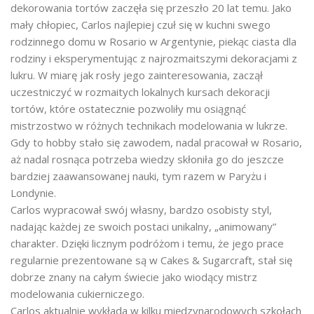
dekorowania tortów zaczęła się przeszło 20 lat temu. Jako
mały chłopiec, Carlos najlepiej czuł się w kuchni swego
rodzinnego domu w Rosario w Argentynie, piekąc ciasta dla
rodziny i eksperymentując z najrozmaitszymi dekoracjami z
lukru. W miarę jak rosły jego zainteresowania, zaczął
uczestniczyć w rozmaitych lokalnych kursach dekoracji
tortów, które ostatecznie pozwoliły mu osiągnąć
mistrzostwo w różnych technikach modelowania w lukrze.
Gdy to hobby stało się zawodem, nadal pracował w Rosario,
aż nadal rosnąca potrzeba wiedzy skłoniła go do jeszcze
bardziej zaawansowanej nauki, tym razem w Paryżu i
Londynie.
Carlos wypracował swój własny, bardzo osobisty styl,
nadając każdej ze swoich postaci unikalny, „animowany”
charakter. Dzięki licznym podróżom i temu, że jego prace
regularnie prezentowane są w Cakes & Sugarcraft, stał się
dobrze znany na całym świecie jako wiodący mistrz
modelowania cukierniczego.
Carlos aktualnie wykłada w kilku międzynarodowych szkołach