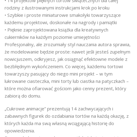
• 14 projektów pięknych tortów świątecznych dla całej
rodziny z ilustrowanymi instrukcjami krok po kroku
• Szybkie i proste miniaturowe smakołyki towarzyszące
każdemu projektowi, doskonałe na nagrody i pamiątki
• Pięknie zaprojektowana książka dla kreatywnych
cukierników na każdym poziomie umiejętności
Profesjonalny, ale zrozumiały styl nauczania autora sprawia,
że modelowanie będzie proste: nawet jeśli jesteś zupełnym
nowicjuszem, odkryjesz, jak osiągnąć efektowne modele z
bezbłędnym wykończeniem. Co więcej, każdemu tortowi
towarzyszy pasujący do niego mini projekt – w tym
lukrowane ciasteczka, mini torty lub ciastka na patyczkach –
które można ofiarować gościom jako cenny prezent, który
zabiorą do domu.
„Cukrowe animacje” prezentują 14 zachwycających i
zabawnych figurek do ozdabiania tortów na każdą okazję, z
których każda ma swą własną wciągającą historię do
opowiedzenia.