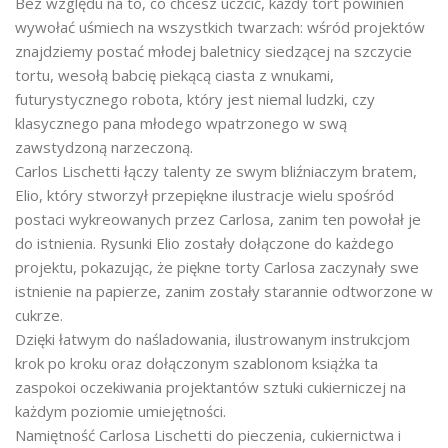
Bez względu na to, co chcesz uczcić, każdy tort powinien
wywołać uśmiech na wszystkich twarzach: wśród projektów
znajdziemy postać młodej baletnicy siedzącej na szczycie
tortu, wesołą babcię piekącą ciasta z wnukami,
futurystycznego robota, który jest niemal ludzki, czy
klasycznego pana młodego wpatrzonego w swą
zawstydzoną narzeczoną.
Carlos Lischetti łączy talenty ze swym bliźniaczym bratem,
Elio, który stworzył przepiękne ilustracje wielu spośród
postaci wykreowanych przez Carlosa, zanim ten powołał je
do istnienia. Rysunki Elio zostały dołączone do każdego
projektu, pokazując, że piękne torty Carlosa zaczynały swe
istnienie na papierze, zanim zostały starannie odtworzone w
cukrze.
Dzięki łatwym do naśladowania, ilustrowanym instrukcjom
krok po kroku oraz dołączonym szablonom książka ta
zaspokoi oczekiwania projektantów sztuki cukierniczej na
każdym poziomie umiejętności.
Namiętność Carlosa Lischetti do pieczenia, cukiernictwa i