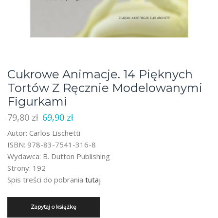
Cukrowe Animacje. 14 Pięknych
Tortów Z Ręcznie Modelowanymi
Figurkami
Pierwotna
Aktualna
79,80
zł
69,90
zł
cena
cena
Autor: Carlos Lischetti
wynosiła:
wynosi:
ISBN: 978-83-7541-316-8
79,80 zł.
69,90 zł.
Wydawca: B. Dutton Publishing
Strony: 192
Spis treści do pobrania
tutaj