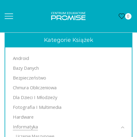
0
Kategorie Książek
Android
Bazy Danych
Bezpieczeństwo
Chmura Obliczeniowa
Dla Dzieci I Młodzieży
Fotografia I Multimedia
Hardware
Informatyka
Uczenie Maszynowe