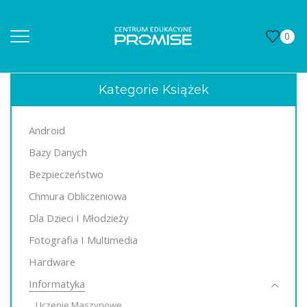
0
Kategorie Książek
Android
Bazy Danych
Bezpieczeństwo
Chmura Obliczeniowa
Dla Dzieci I Młodzieży
Fotografia I Multimedia
Hardware
Informatyka
Uczenie Maszynowe