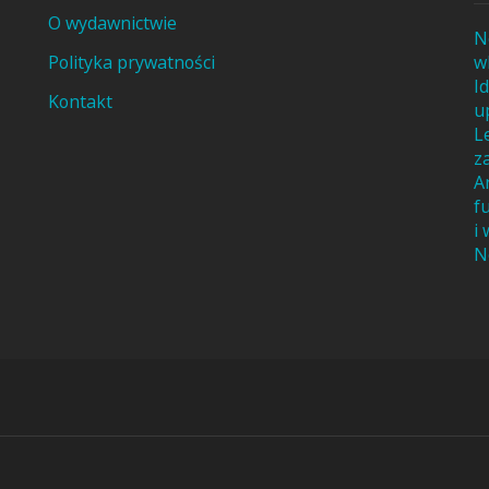
O wydawnictwie
N
Polityka prywatności
w
I
Kontakt
u
L
z
A
f
i
N