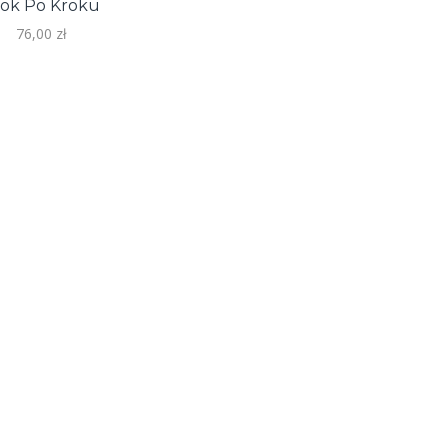
rok Po Kroku
76,00
zł