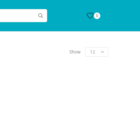
0
Products
Show
per
page