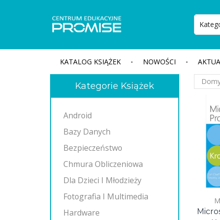
KATALOG KSIĄŻEK
NOWOŚCI
AKTUA
Kategorie Książek
Android
Bazy Danych
Bezpieczeństwo
Chmura Obliczeniowa
Dla Dzieci I Młodzieży
Fotografia I Multimedia
M
Micro
Hardware