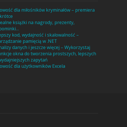
owość dla miłośników kryminałów – premiera
krótce
dealne książki na nagrody, prezenty,
pominki…
epszy kod, wydajność i skalowalność –
arządzanie pamięcią w .NET
nalizy danych i jeszcze więcej – Wykorzystaj
unkcje okna do tworzenia prostszych, lepszych
 wydajniejszych zapytań
owość dla użytkowników Excela