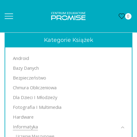
0
Kategorie Książek
Android
Bazy Danych
Bezpieczeństwo
Chmura Obliczeniowa
Dla Dzieci I Młodzieży
Fotografia I Multimedia
Hardware
Informatyka
Uczenie Maszynowe