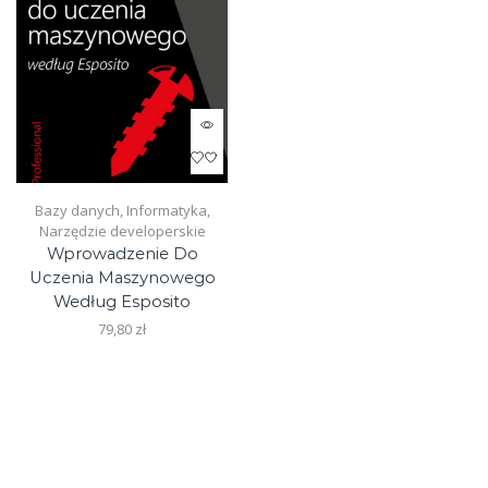
Bazy danych
,
Informatyka
,
Narzędzie developerskie
Wprowadzenie Do
Uczenia Maszynowego
Według Esposito
79,80
zł