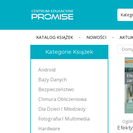
KATALOG KSIĄŻEK
NOWOŚCI
AKTUA
Kategorie Książek
Android
Bazy Danych
Bezpieczeństwo
Chmura Obliczeniowa
Dla Dzieci I Młodzieży
Fotografia I Multimedia
Ogóln
Efekt
Hardware