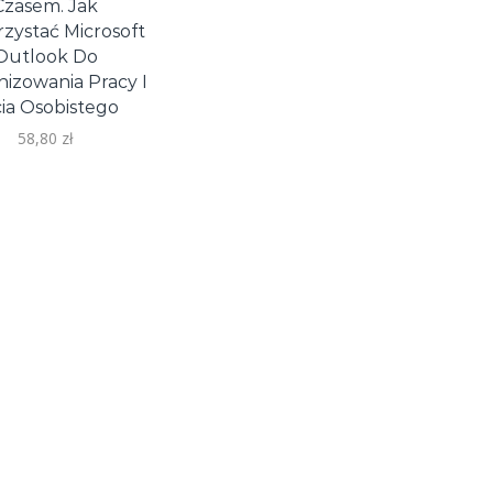
Czasem. Jak
zystać Microsoft
Outlook Do
izowania Pracy I
ia Osobistego
58,80
zł