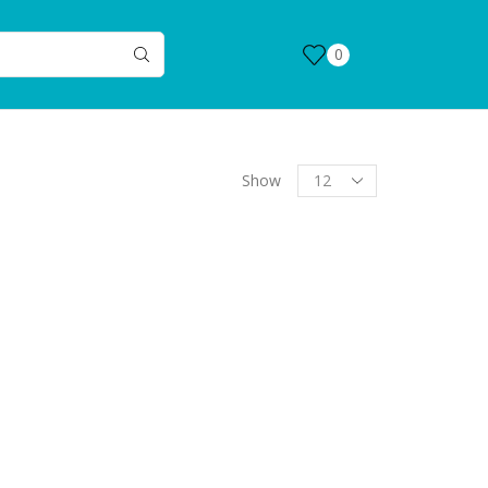
0
Products
Show
per
page