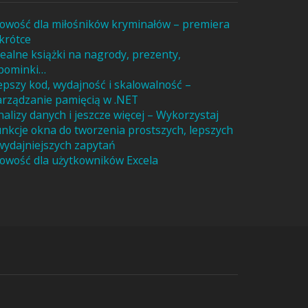
owość dla miłośników kryminałów – premiera
krótce
dealne książki na nagrody, prezenty,
pominki…
epszy kod, wydajność i skalowalność –
arządzanie pamięcią w .NET
nalizy danych i jeszcze więcej – Wykorzystaj
unkcje okna do tworzenia prostszych, lepszych
 wydajniejszych zapytań
owość dla użytkowników Excela