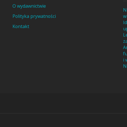
O wydawnictwie
N
Polityka prywatności
w
I
Kontakt
u
L
z
A
f
i
N