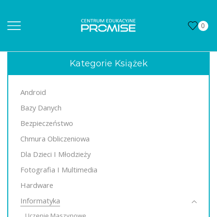
0
Kategorie Książek
Android
Bazy Danych
Bezpieczeństwo
Chmura Obliczeniowa
Dla Dzieci I Młodzieży
Fotografia I Multimedia
Hardware
Informatyka
Uczenie Maszynowe