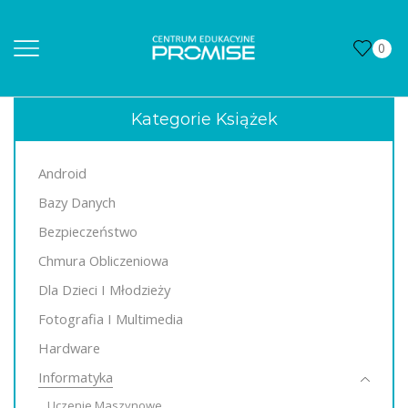
0
Kategorie Książek
Android
Bazy Danych
Bezpieczeństwo
Chmura Obliczeniowa
Dla Dzieci I Młodzieży
Fotografia I Multimedia
Hardware
Informatyka
Uczenie Maszynowe