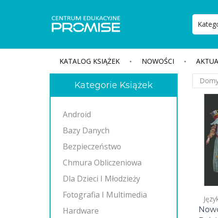
KATALOG KSIĄŻEK
NOWOŚCI
AKTUA
Kategorie Książek
Android
Bazy Danych
Bezpieczeństwo
Chmura Obliczeniowa
Dla Dzieci I Młodzieży
Fotografia I Multimedia
Języ
Nowo
Hardware