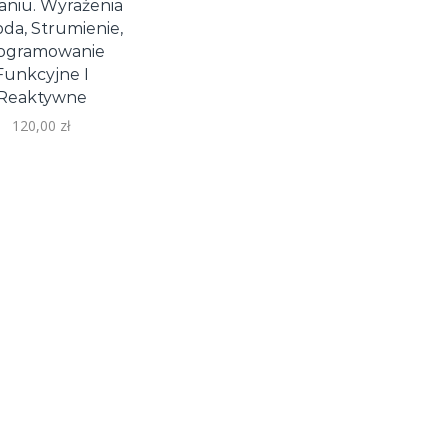
łaniu. Wyrażenia
da, Strumienie,
ogramowanie
Funkcyjne I
Reaktywne
120,00
zł