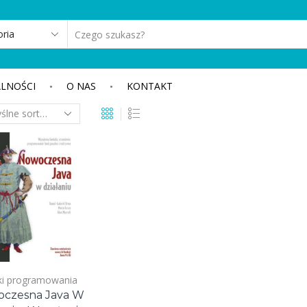
SEARCH
INPUT
LNOŚCI
O NAS
KONTAKT
ki programowania
czesna Java W