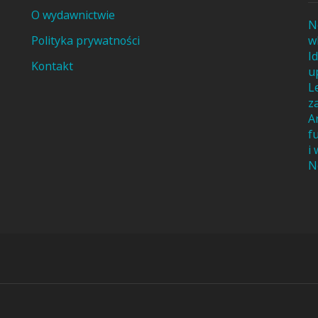
O wydawnictwie
N
Polityka prywatności
w
I
Kontakt
u
L
z
A
f
i
N