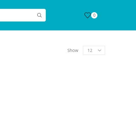
0
Products
Show
per
page