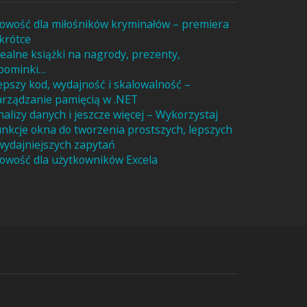
owość dla miłośników kryminałów – premiera
krótce
dealne książki na nagrody, prezenty,
pominki…
epszy kod, wydajność i skalowalność –
arządzanie pamięcią w .NET
nalizy danych i jeszcze więcej – Wykorzystaj
unkcje okna do tworzenia prostszych, lepszych
 wydajniejszych zapytań
owość dla użytkowników Excela