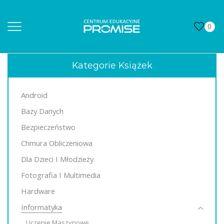
0
Kategorie Książek
Android
Bazy Danych
Bezpieczeństwo
Chmura Obliczeniowa
Dla Dzieci I Młodzieży
Fotografia I Multimedia
Hardware
Informatyka
Uczenie Maszynowe