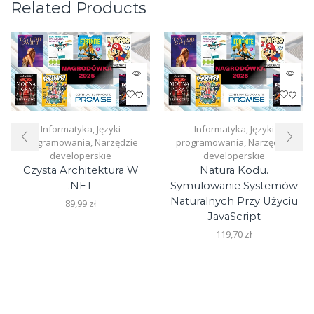
Related Products
Informatyka
,
Języki
Informatyka
,
Języki
programowania
,
Narzędzie
programowania
,
Narzędzie
developerskie
developerskie
Czysta Architektura W
Natura Kodu.
.NET
Symulowanie Systemów
Naturalnych Przy Użyciu
89,99
zł
JavaScript
119,70
zł