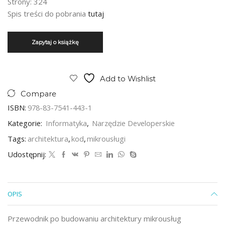
Strony: 324
Spis treści do pobrania
tutaj
Add to Wishlist
Compare
ISBN:
978-83-7541-443-1
Kategorie:
Informatyka
,
Narzędzie Developerskie
Tags:
architektura
,
kod
,
mikrousługi
Udostępnij:
OPIS
Przewodnik po budowaniu architektury mikrousług