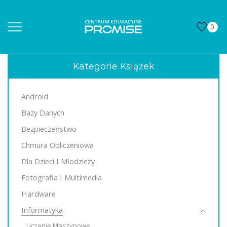
0
Kategorie Książek
Android
Bazy Danych
Bezpieczeństwo
Chmura Obliczeniowa
Dla Dzieci I Młodzieży
Fotografia I Multimedia
Hardware
Informatyka
Uczenie Maszynowe