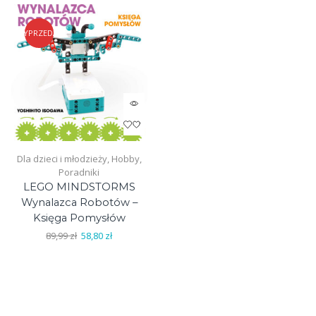
page
WYPRZEDAŻ
Dla dzieci i młodzieży
,
Hobby
,
Poradniki
LEGO MINDSTORMS
Wynalazca Robotów –
Księga Pomysłów
Pierwotna
Aktualna
89,99
zł
58,80
zł
cena
cena
wynosiła:
wynosi:
89,99 zł.
58,80 zł.