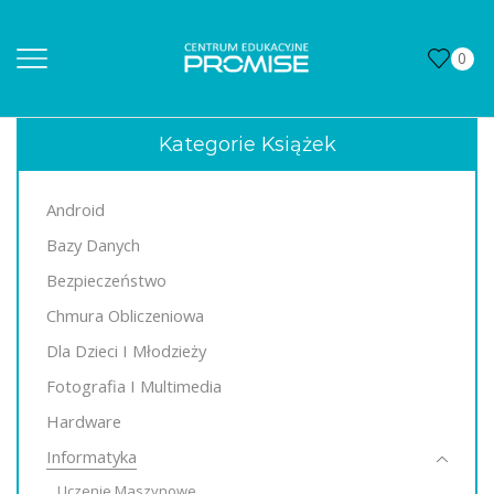
0
Kategorie Książek
Android
Bazy Danych
Bezpieczeństwo
Chmura Obliczeniowa
Dla Dzieci I Młodzieży
Fotografia I Multimedia
Hardware
Informatyka
Uczenie Maszynowe