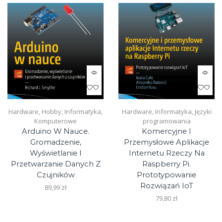
page
Hardware
,
Hobby
,
Informatyka
,
Hardware
,
Informatyka
,
Języki
Komputerowe
programowania
Arduino W Nauce.
Komercyjne I
Gromadzenie,
Przemysłowe Aplikacje
Wyświetlanie I
Internetu Rzeczy Na
Przetwarzanie Danych Z
Raspberry Pi.
Czujników
Prototypowanie
Rozwiązań IoT
89,99
zł
79,80
zł