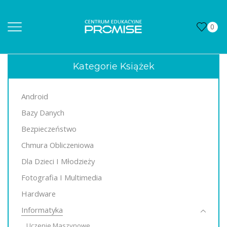
0
Kategorie Książek
Android
Bazy Danych
Bezpieczeństwo
Chmura Obliczeniowa
Dla Dzieci I Młodzieży
Fotografia I Multimedia
Hardware
Informatyka
Uczenie Maszynowe