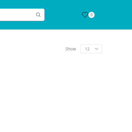
0
Products
Show
per
page