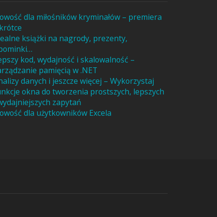
owość dla miłośników kryminałów – premiera
krótce
dealne książki na nagrody, prezenty,
pominki…
epszy kod, wydajność i skalowalność –
arządzanie pamięcią w .NET
nalizy danych i jeszcze więcej – Wykorzystaj
unkcje okna do tworzenia prostszych, lepszych
 wydajniejszych zapytań
owość dla użytkowników Excela