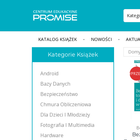
KATALOG KSIĄŻEK
NOWOŚCI
AKTUA
Kategorie Książek
Android
WYPRZ
Bazy Danych
Bezpieczeństwo
Chmura Obliczeniowa
Dla Dzieci I Młodzieży
Fotografia I Multimedia
B
Be
Hardware