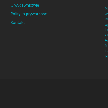
O wydawnictwie
N
Polityka prywatności
w
I
Kontakt
u
L
z
A
f
i
N