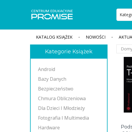
KATALOG KSIĄŻEK
NOWOŚCI
AKTUA
Kategorie Książek
Android
Bazy Danych
Bezpieczeństwo
Chmura Obliczeniowa
Dla Dzieci I Młodzieży
Fotografia I Multimedia
Pods
Hardware