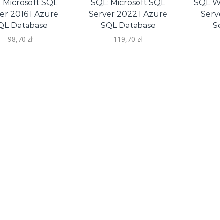
 Microsoft SQL
SQL: Microsoft SQL
SQL W
er 2016 I Azure
Server 2022 I Azure
Serv
QL Database
SQL Database
S
98,70
zł
119,70
zł