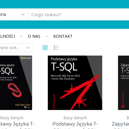
SEARCH
INPUT
LNOŚCI
O NAS
KONTAKT
Bazy danych
Bazy danych
B
tawy Języka T-
Podstawy Języka T-
Zapyta