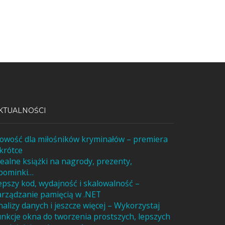
KTUALNOŚCI
owość dla miłośników kryminałów – premiera
krótce
dealne książki na nagrody, prezenty,
pominki…
epszy kod, wydajność i skalowalność –
arządzanie pamięcią w .NET
nalizy danych i jeszcze więcej – Wykorzystaj
unkcje okna do tworzenia prostszych, lepszych