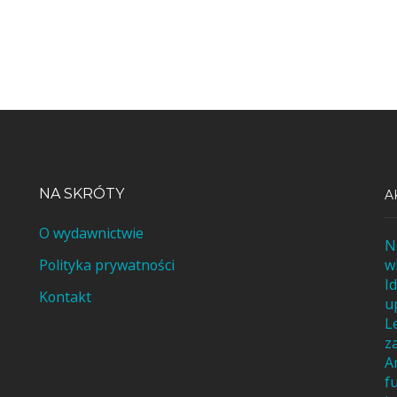
NA SKRÓTY
A
O wydawnictwie
N
Polityka prywatności
w
I
Kontakt
u
L
z
A
f