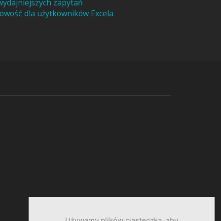
 wydajniejszych zapytań
owość dla użytkowników Excela
Używamy plików ciasteczka, aby