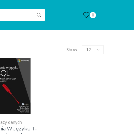
0
Products
Show
per
page
azy danych
nia W Języku T-