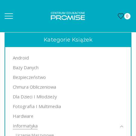
0
Kategorie Książek
Android
Bazy Danych
Bezpieczeństwo
Chmura Obliczeniowa
Dla Dzieci I Młodzieży
Fotografia I Multimedia
Hardware
Informatyka
Uczenie Maszynowe