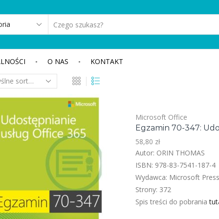
SEARCH
INPUT
LNOŚCI
O NAS
KONTAKT
Microsoft Office
Egzamin 70-347: Udos
58,80
zł
Autor: ORIN THOMAS
ISBN: 978-83-7541-187-4
Wydawca: Microsoft Pres
Strony: 372
Spis treści do pobrania
tut