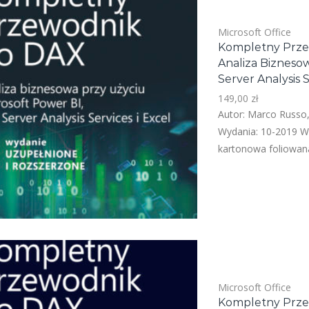
Microsoft Office
Kompletny Prze
Analiza Bizneso
Server Analysis S
149,00
zł
Autor: Marco Russo,
Wydania: 10-2019 W
kartonowa foliowana
Microsoft Office
Kompletny Przew