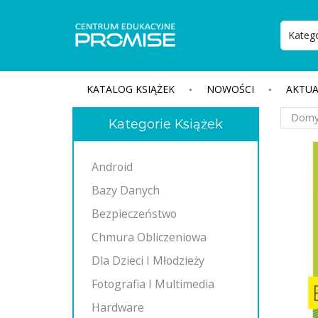
KATALOG KSIĄŻEK
NOWOŚCI
AKTUA
Kategorie Książek
Android
Bazy Danych
Bezpieczeństwo
Chmura Obliczeniowa
Dla Dzieci I Młodzieży
Fotografia I Multimedia
Hardware