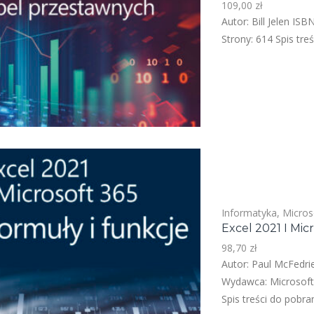
109,00
zł
Autor: Bill Jelen I
Strony: 614 Spis tre
Informatyka
,
Micros
Excel 2021 I Mic
98,70
zł
Autor: Paul McFedri
Wydawca: Microsoft
Spis treści do pobra