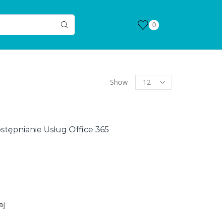
0
Products
Show
per
page
tępnianie Usług Office 365
s
aj