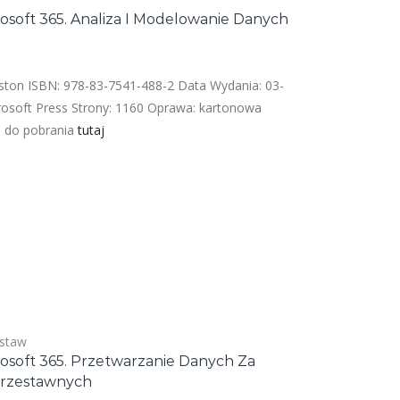
rosoft 365. Analiza I Modelowanie Danych
ktualna
ena
ston ISBN: 978-83-7541-488-2 Data Wydania: 03-
ynosi:
osoft Press Strony: 1160 Oprawa: kartonowa
26,00 zł.
ci do pobrania
tutaj
staw
rosoft 365. Przetwarzanie Danych Za
rzestawnych