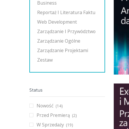
Business
Reportaż I Literatura Faktu
Web Development
Zarządzanie I Przywództwo
Zarządzanie Ogólne
Zarządzanie Projektami
Zestaw
Status
Nowość
(14)
Przed Premierą
(2)
W Sprzedaży
(19)