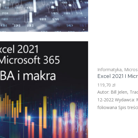
Informatyka
,
Micros
Excel 2021 I Mic
119,70
zł
Autor: Bill Jelen, T
12-2022 Wydawca: M
foliowana Spis treś