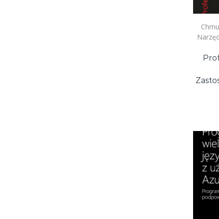
Chmur
Narzęd
Pro
Zasto