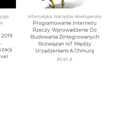
ęzyki
Informatyka
,
Narzędzie developerskie
ie
Programowanie Internetu
Rzeczy. Wprowadzenie Do
 2019.
Budowania Zintegrowanych
,
Rozwiązań IoT Między
zacji
Urządzeniami A Chmurą
rver
89,99
zł