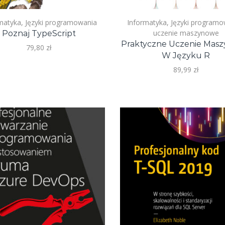
matyka
,
Języki programowania
Informatyka
,
Języki programo
uczenie maszynowe
Poznaj TypeScript
Praktyczne Uczenie Mas
79,80
zł
W Języku R
89,99
zł