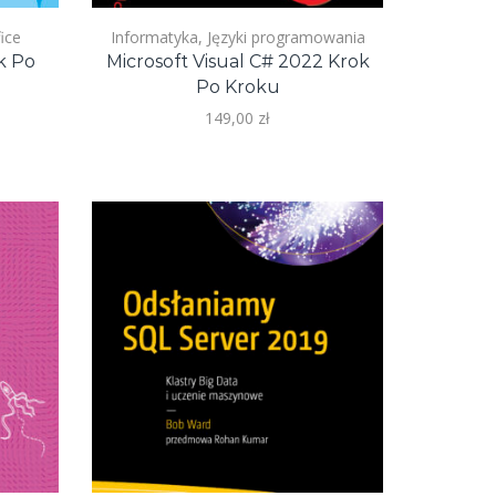
ice
Informatyka
,
Języki programowania
k Po
Microsoft Visual C# 2022 Krok
Po Kroku
149,00
zł