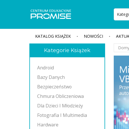
KATALOG KSIĄŻEK
NOWOŚCI
AKTUA
Kategorie Książek
Android
Bazy Danych
Bezpieczeństwo
Chmura Obliczeniowa
Dla Dzieci I Młodzieży
Fotografia I Multimedia
Hardware