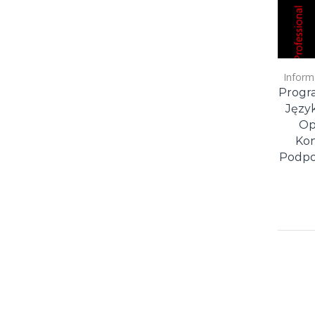
Inform
Progr
Języ
Op
Kon
Podpo