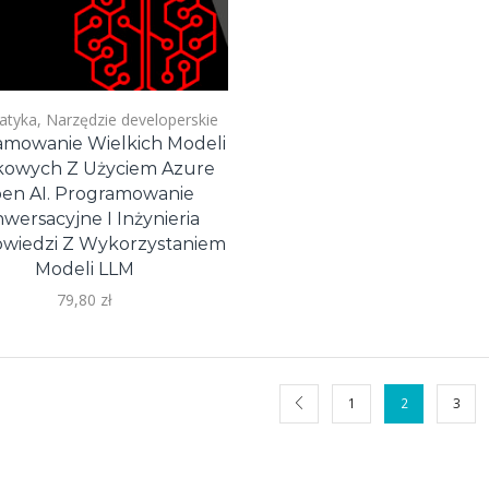
atyka
,
Narzędzie developerskie
amowanie Wielkich Modeli
kowych Z Użyciem Azure
en AI. Programowanie
wersacyjne I Inżynieria
wiedzi Z Wykorzystaniem
Modeli LLM
79,80
zł
1
2
3