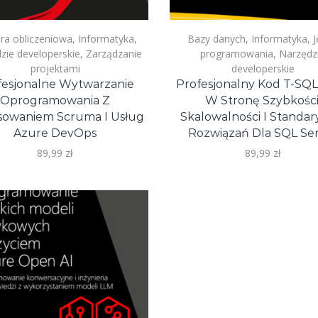
a obliczeniowa
,
Informatyka
,
Bazy danych
,
Informatyka
,
J
zie developerskie
,
Zarządzanie
programowania
,
Narzędz
projektami
developerskie
fesjonalne Wytwarzanie
Profesjonalny Kod T-SQL
Oprogramowania Z
W Stronę Szybkości
sowaniem Scruma I Usług
Skalowalności I Standary
Azure DevOps
Rozwiązań Dla SQL Se
89,99
zł
89,99
zł