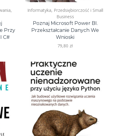
wania
,
Informatyka
,
Przedsiębiorczość i Small
Business
j
Poznaj Microsoft Power BI.
e Przy
Przekształcanie Danych We
I C#
Wnioski
79,80
zł