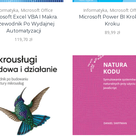
formatyka
,
Microsoft Office
Informatyka
,
Microsoft Off
osoft Excel VBA I Makra.
Microsoft Power BI Kro
zewodnik Po Wydajnej
Kroku
Automatyzacji
89,99
zł
119,70
zł