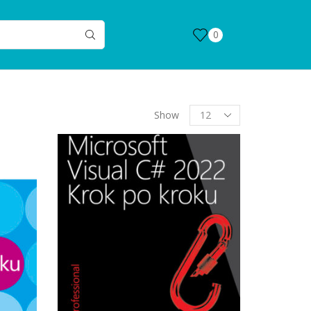
0
Products
Show
per
page