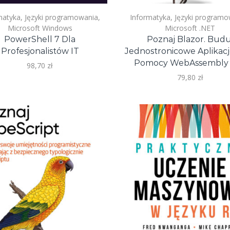
matyka
,
Języki programowania
,
Informatyka
,
Języki programo
Microsoft Windows
Microsoft .NET
PowerShell 7 Dla
Poznaj Blazor. Budu
Profesjonalistów IT
Jednostronicowe Aplikacj
Pomocy WebAssembly 
98,70
zł
79,80
zł