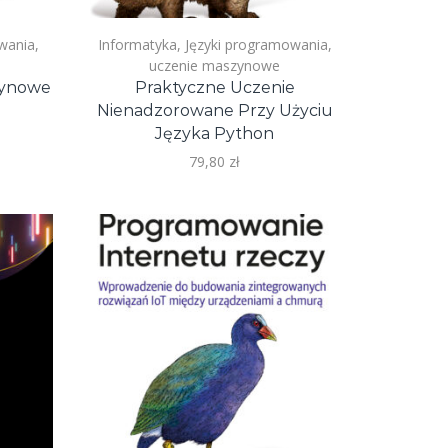
wania
,
Informatyka
,
Języki programowania
,
uczenie maszynowe
zynowe
Praktyczne Uczenie
Nienadzorowane Przy Użyciu
Języka Python
79,80
zł